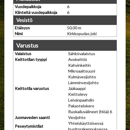
Vuodepaikkoja
6
Kiinteitä vuodepaikkoja
6
Vesistö
Etäisyys
50,00 m
Nimi
Kirkkopudas joki
Varustus
Valaistus
Sähkövalaistus
Keittotilan tyyppi
Avokeittiö
Kahvinkeitin
Mikroaaltouuni
Kylmävesijohto
Lämminvesijohto
Keittotila varustus
Jääkaappi
Keittolevy
Leivänpaahdin
Pakastelokero
Ruokailuvälineet (hlöä) 6
Juomaveden saanti
Vesijohto
Yhteiskäyttöisessä
Peseytymistilat
huoltorakennuksessa