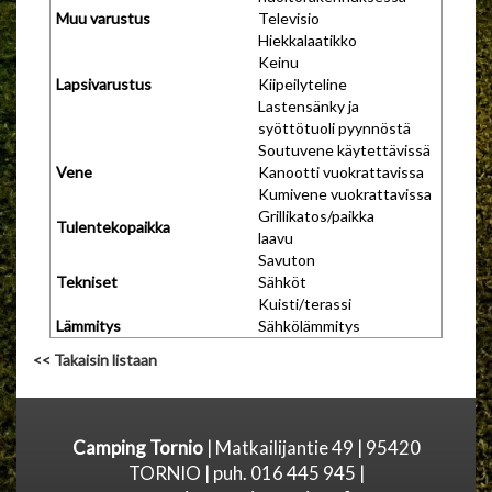
Muu varustus
Televisio
Hiekkalaatikko
Keinu
Lapsivarustus
Kiipeilyteline
Lastensänky ja
syöttötuoli pyynnöstä
Soutuvene käytettävissä
Vene
Kanootti vuokrattavissa
Kumivene vuokrattavissa
Grillikatos/paikka
Tulentekopaikka
laavu
Savuton
Tekniset
Sähköt
Kuisti/terassi
Lämmitys
Sähkölämmitys
<< Takaisin listaan
Camping Tornio
| Matkailijantie 49 | 95420
TORNIO | puh. 016 445 945 |