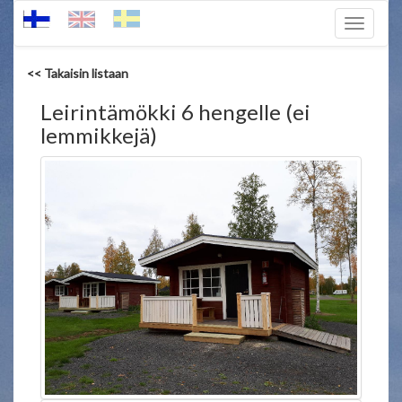
Toggle
navigati
<< Takaisin listaan
Leirintämökki 6 hengelle (ei
lemmikkejä)