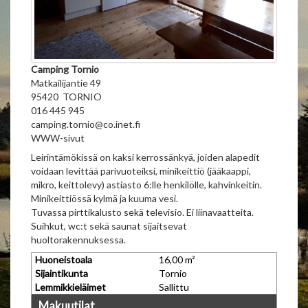
Camping Tornio
Matkailijantie 49
95420 TORNIO
016 445 945
camping.tornio@co.inet.fi
WWW-sivut
Leirintämökissä on kaksi kerrossänkyä, joiden alapedit
voidaan levittää parivuoteiksi, minikeittiö (jääkaappi,
mikro, keittolevy) astiasto 6:lle henkilölle, kahvinkeitin.
Minikeittiössä kylmä ja kuuma vesi.
Tuvassa pirttikalusto sekä televisio. Ei liinavaatteita.
Suihkut, wc:t sekä saunat sijaitsevat
huoltorakennuksessa.
Huoneistoala
16,00 m²
Sijaintikunta
Tornio
Lemmikkieläimet
Sallittu
Makuutilat