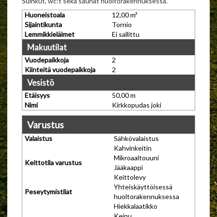
Suihkut, wc:t sekä saunat huoltorakennuksessa.
Huoneistoala
12,00 m²
Sijaintikunta
Tornio
Lemmikkieläimet
Ei sallittu
Makuutilat
Vuodepaikkoja
2
Kiinteitä vuodepaikkoja
2
Vesistö
Etäisyys
50,00 m
Nimi
Kirkkopudas joki
Varustus
Valaistus
Sähkövalaistus
Kahvinkeitin
Mikroaaltouuni
Keittotila varustus
Jääkaappi
Keittolevy
Yhteiskäyttöisessä
Peseytymistilat
huoltorakennuksessa
Hiekkalaatikko
Keinu