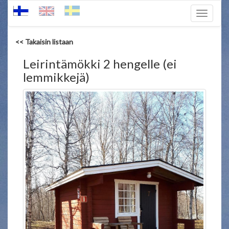
Toggle
navigati
<< Takaisin listaan
Leirintämökki 2 hengelle (ei
lemmikkejä)