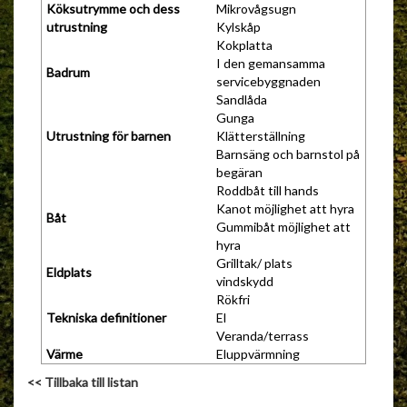
Köksutrymme och dess
Mikrovågsugn
utrustning
Kylskåp
Kokplatta
I den gemansamma
Badrum
servicebyggnaden
Sandlåda
Gunga
Utrustning för barnen
Klätterställning
Barnsäng och barnstol på
begäran
Roddbåt till hands
Kanot möjlighet att hyra
Båt
Gummibåt möjlighet att
hyra
Grilltak/ plats
Eldplats
vindskydd
Rökfri
Tekniska definitioner
El
Veranda/terrass
Värme
Eluppvärmning
<< Tillbaka till listan