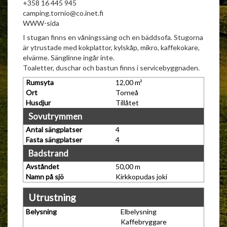
+358 16 445 945
camping.tornio@co.inet.fi
WWW-sida
I stugan finns en våningssäng och en bäddsofa. Stugorna
är ytrustade med kokplattor, kylskåp, mikro, kaffekokare,
elvärme. Sänglinne ingår inte.
Toaletter, duschar och bastun finns i servicebyggnaden.
Rumsyta
12,00 m²
Ort
Torneå
Husdjur
Tillåtet
Sovutrymmen
Antal sängplatser
4
Fasta sängplatser
4
Badstrand
Avståndet
50,00 m
Namn på sjö
Kirkkopudas joki
Utrustning
Belysning
Elbelysning
Kaffebryggare